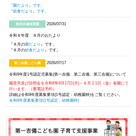
『園だより』です。
『給食だより』です。
2026/07/31
第四吉備保育園
令和８年度 ８月のおたより
『８月の
園だより
』です。
『８月の
給食だより
』です。
2026/07/17
第二吉備こども園
令和9年度1号認定児募集(第一吉備、第二吉備、第三吉備)について
園見学及び説明会を令和8年8月17日(月)～８月２1日（金）各園にて
行います。（要電話予約）
詳細は令和9年度募集要項(1号認定：幼稚園枠)をご覧ください。
令和9年度募集要項(1号認定：幼稚園枠)